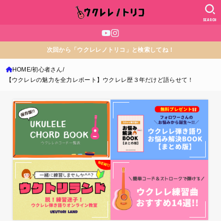
SEARCH
次回から「ウクレレノトリコ」と検索してね！
HOME
初心者さん
【ウクレレの魅力を全力レポート】ウクレレ歴３年だけど語らせて！