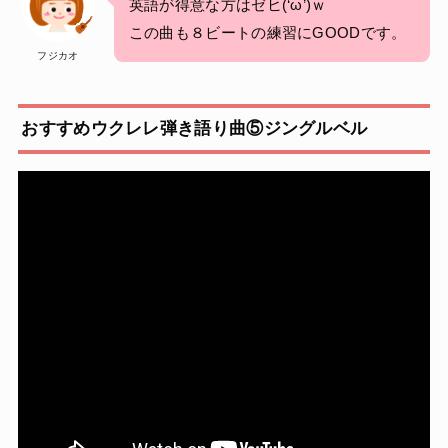
英語が得意な方はゼヒ(‘ω’)ｗ
この曲も８ビートの練習にGOODです。
フジカオ
おすすめウクレレ弾き語り曲⑤ジングルベル