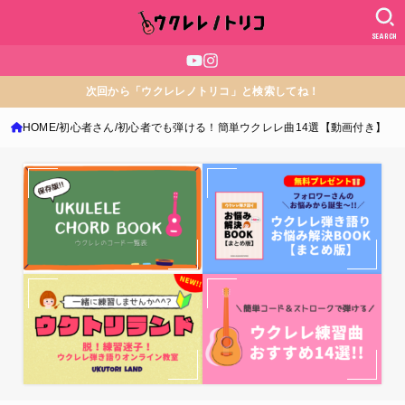
SEARCH
次回から「ウクレレノトリコ」と検索してね！
HOME
初心者さん
初心者でも弾ける！簡単ウクレレ曲14選【動画付き】