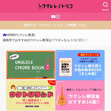
SEARCH
次回から「ウクレレノトリコ」と検索してね！
HOME
ウクレレ教室
姫路市でおすすめのウクレレ教室は？ワタシならココに行く！