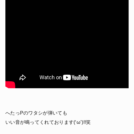
へたっPのワタシが弾いても
いい音が鳴ってくれております(‘ω’)!!笑