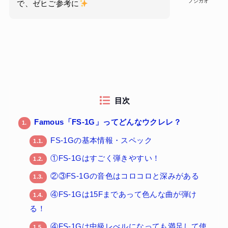
フジカオ
で、ゼヒご参考に
目次
Famous「FS-1G」ってどんなウクレレ？
1.
FS-1Gの基本情報・スペック
1.1.
①FS-1Gはすごく弾きやすい！
1.2.
②③FS-1Gの音色はコロコロと深みがある
1.3.
④FS-1Gは15Fまであって色んな曲が弾け
1.4.
る！
④FS-1Gは中級レべルになっても満足して使
1.5.