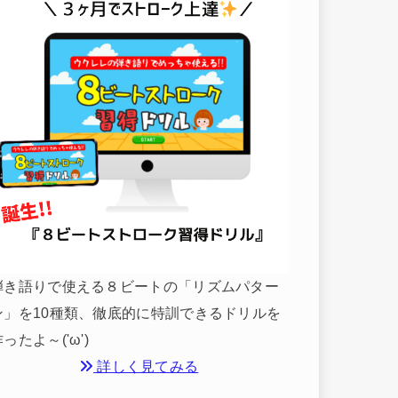
弾き語りで使える８ビートの「リズムパター
ン」を10種類、徹底的に特訓できるドリルを
ったよ～('ω')
詳しく見てみる