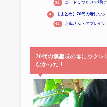
コード３つだけで弾け
3.2.
【まとめ】70代の母にウ
4.
お母さんへのプレゼン
4.1.
70代の無趣味の母にウク
なかった！