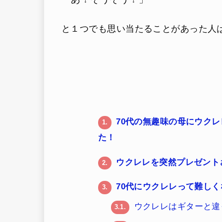
と１つでも思い当たることがあった人は
70代の無趣味の母にウク
1.
た！
ウクレレを突然プレゼント
2.
70代にウクレレって難し
3.
ウクレレはギターと違
3.1.