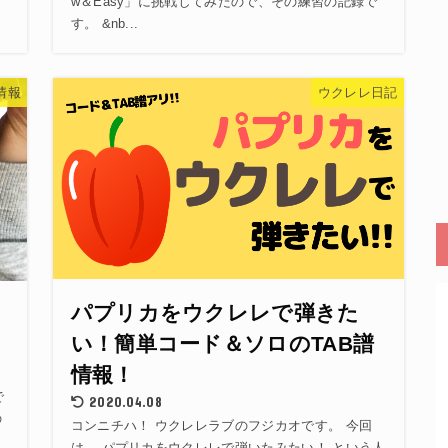
w＆Easy」に挑戦してみたので、その練習の記録で
す。 &nb...
情報
ウクレレ日記
パプリカをウクレレで弾きた
い！簡単コード＆ソロのTAB譜
情報！
で
2020.04.08
の
コンニチハ！ ウクレレラブのフジカオです。 今回