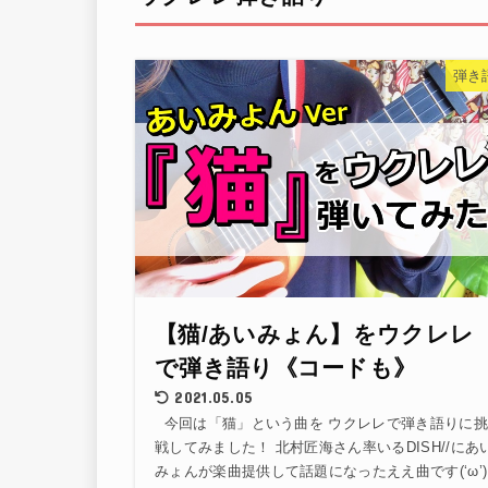
弾き
【猫/あいみょん】をウクレレ
で弾き語り《コードも》
2021.05.05
今回は「猫」という曲を ウクレレで弾き語りに挑
戦してみました！ 北村匠海さん率いるDISH//にあ
みょんが楽曲提供して話題になったええ曲です(‘ω’)