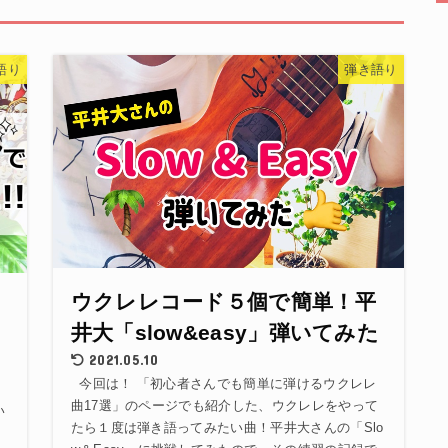
語り
弾き語り
ウクレレコード５個で簡単！平
井大「slow&easy」弾いてみた
2021.05.10
今回は！ 「初心者さんでも簡単に弾けるウクレレ
曲17選」のページでも紹介した、ウクレレをやって
い
たら１度は弾き語ってみたい曲！平井大さんの「Slo