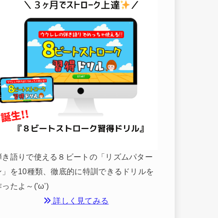
弾き語りで使える８ビートの「リズムパター
ン」を10種類、徹底的に特訓できるドリルを
ったよ～('ω')
詳しく見てみる