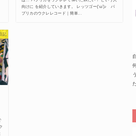
は… パプリカをウクレレで弾いたみたい！ という人
向けに を紹介していきます。 レッツゴー(‘ω’)♪ パ
プリカのウクレレコード｜簡単...
日記
た
て
で
ク
ま