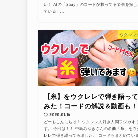
い！ AIの「Story」のコードが載ってる楽譜を探し
ている！...
ウクレレ
【糸】をウクレレで弾き語っ
みた！コードの解説＆動画も！
2020.01.16
どーもこんにちは！ ウクレレ大好き人間フジカオ
す。 今回は！！ 中島みゆきさんの名曲「糸」をウ
レレで弾き語ってみました。 コードもまとめてい