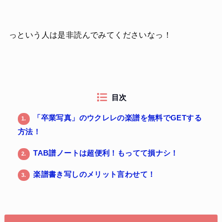
っという人は是非読んでみてくださいなっ！
目次
「卒業写真」のウクレレの楽譜を無料でGETする
1.
方法！
TAB譜ノートは超便利！もってて損ナシ！
2.
楽譜書き写しのメリット言わせて！
3.