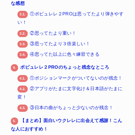
な感想
①ポピュレレ２PROは思ってたより弾きやす
3.1.
い！
②思ってたより重い！
3.2.
③思ってたより３倍楽しい！
3.3.
④思ってた以上に色々練習できる
3.4.
ポピュレレ２PROのちょっと残念なところ
4.
①ポジションマークがついてないのが残念！
4.1.
②アプリがたまに文字化け＆日本語がたまに
4.2.
変！
③日本の曲がちょっと少ないのが残念！
4.3.
【まとめ】面白いウクレレに出会えて感謝！こん
5.
な人におすすめ！