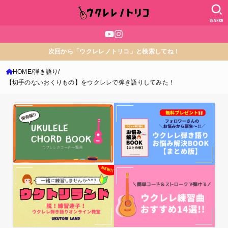
SEARCH
次回から「ウクレレノトリコ」と検索してね！
HOME
弾き語り
【切手のないおくりもの】をウクレレで弾き語りしてみた！