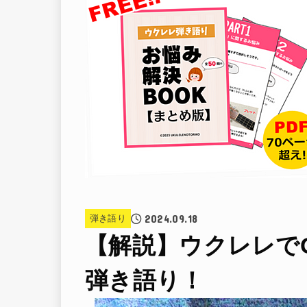
2024.09.18
弾き語り
【解説】ウクレレでG
弾き語り！