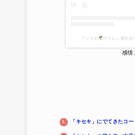
フジカオ
ウクレレ弾き語りプ
感情
「キセキ」にでてきたコード
1.