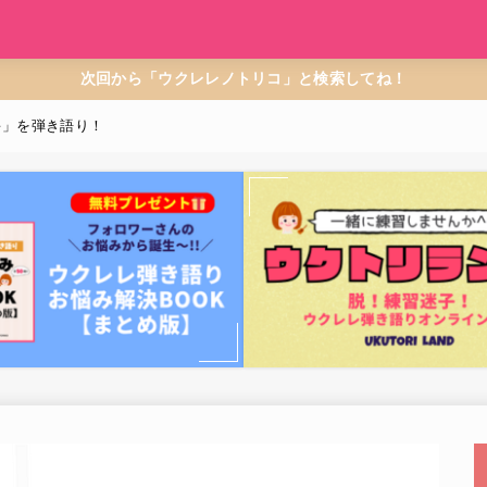
次回から「ウクレレノトリコ」と検索してね！
キ」を弾き語り！