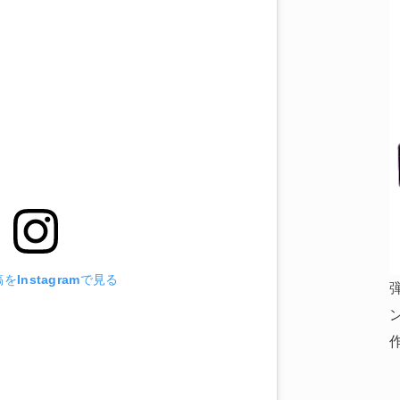
をInstagramで見る
作