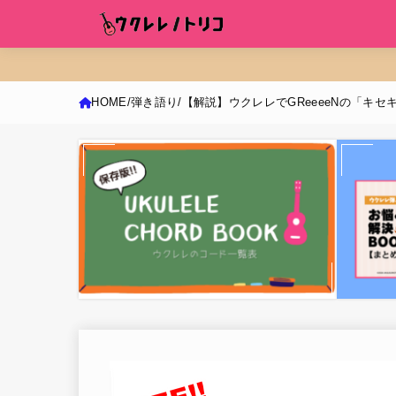
HOME
弾き語り
【解説】ウクレレでGReeeeNの「キセ