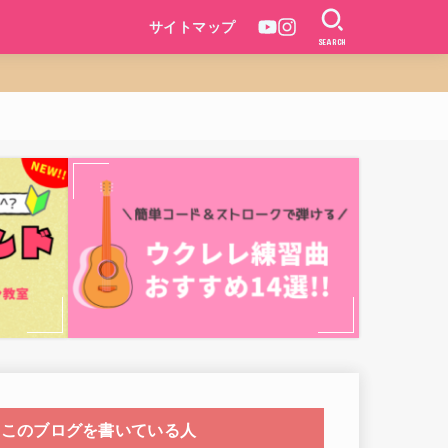
サイトマップ
SEARCH
このブログを書いている人