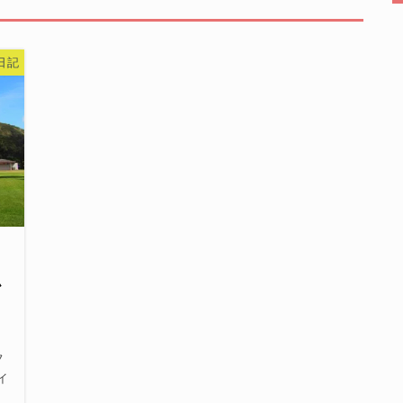
日記
ヒ
か
フ
イ