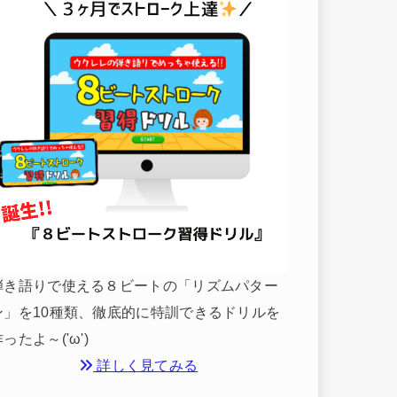
弾き語りで使える８ビートの「リズムパター
ン」を10種類、徹底的に特訓できるドリルを
ったよ～('ω')
詳しく見てみる