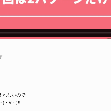
笑
えれないので
・∀・)!!