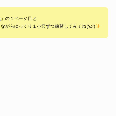
モ
」の１ページ目と
ながらゆっくり１小節ずつ練習してみてね(‘ω’)